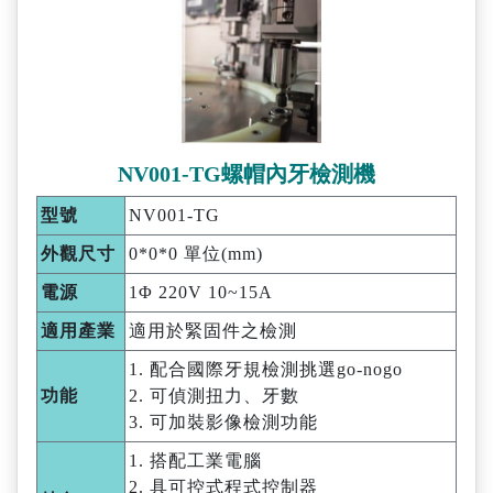
NV001-TG螺帽內牙檢測機
型號
NV001-TG
外觀尺寸
0*0*0 單位(mm)
電源
1Φ 220V 10~15A
適用產業
適用於緊固件之檢測
1. 配合國際牙規檢測挑選go-nogo
功能
2. 可偵測扭力、牙數
3. 可加裝影像檢測功能
1. 搭配工業電腦
2. 具可控式程式控制器