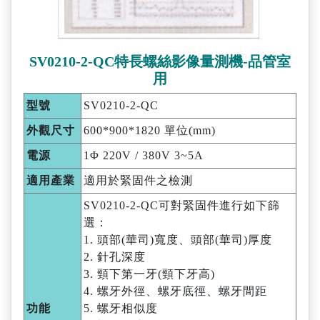
SV0210-2-QC特長螺絲影像量測機-品管室
用
型號
SV0210-2-QC
外觀尺寸
600*900*1820 單位(mm)
電源
1Φ 220V / 380V 3~5A
適用產業
適用於緊固件之檢測
SV0210-2-QC可對緊固件進行如下篩
選：
1. 頭部(華司)寬度、頭部(華司)厚度
2. 針孔深度
3. 頸下第一牙(頸下牙高)
4. 螺牙外徑、螺牙底徑、螺牙間距
功能
5. 螺牙相似度